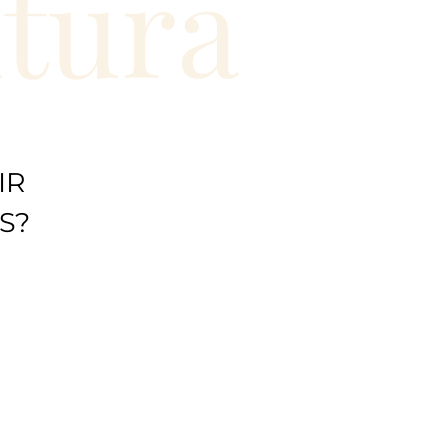
ntura
IR
S?