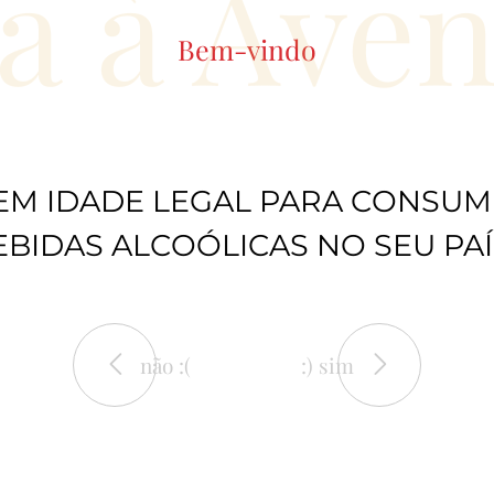
a à Ave
Bem-vindo
EM IDADE LEGAL PARA CONSUM
EBIDAS ALCOÓLICAS NO SEU PAÍ
não :(
:) sim