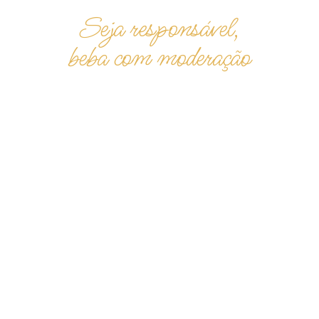
Seja responsável,
beba com moderação