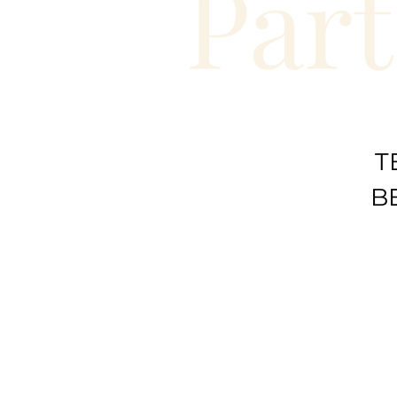
Part
T
B