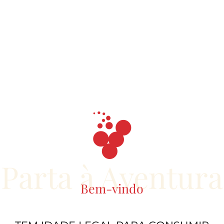
Parta à Aventura
Bem-vindo