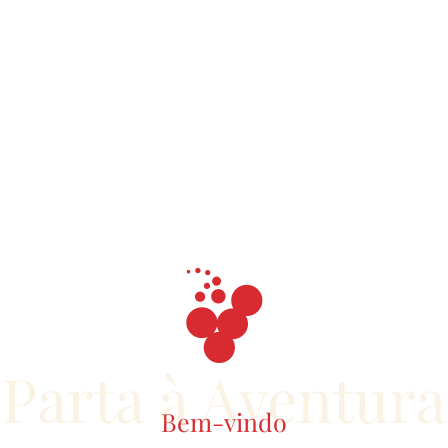
Parta à Aventura
Bem-vindo