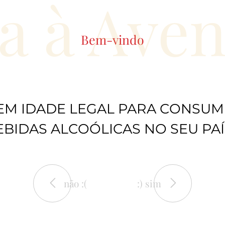
a à Ave
Bem-vindo
EM IDADE LEGAL PARA CONSUM
EBIDAS ALCOÓLICAS NO SEU PAÍ
não :(
:) sim