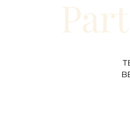
Part
T
B