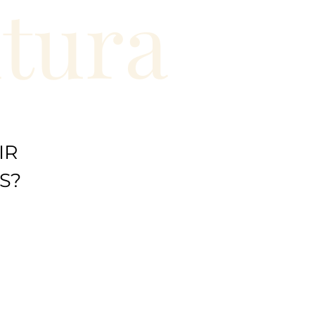
ntura
IR
S?