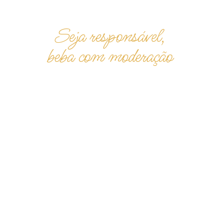
Seja responsável,
beba com moderação