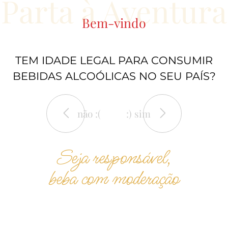
Parta à Aventura
Bem-vindo
TEM IDADE LEGAL PARA CONSUMIR
BEBIDAS ALCOÓLICAS NO SEU PAÍS?
não :(
:) sim
Seja responsável,
beba com moderação