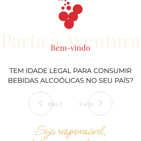
Parta à Aventura
Bem-vindo
TEM IDADE LEGAL PARA CONSUMIR
BEBIDAS ALCOÓLICAS NO SEU PAÍS?
não :(
:) sim
Seja responsável,