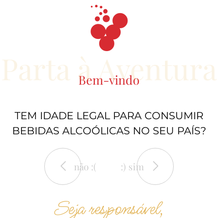
Parta à Aventura
Bem-vindo
TEM IDADE LEGAL PARA CONSUMIR
BEBIDAS ALCOÓLICAS NO SEU PAÍS?
não :(
:) sim
Seja responsável,