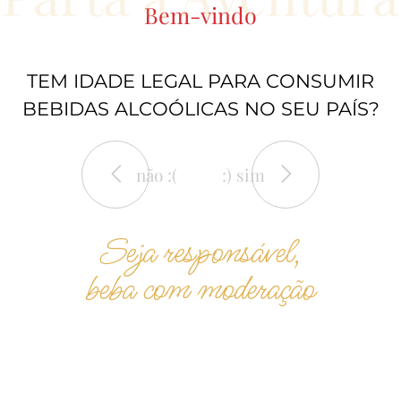
Bem-vindo
TEM IDADE LEGAL PARA CONSUMIR
BEBIDAS ALCOÓLICAS NO SEU PAÍS?
não :(
:) sim
Seja responsável,
beba com moderação