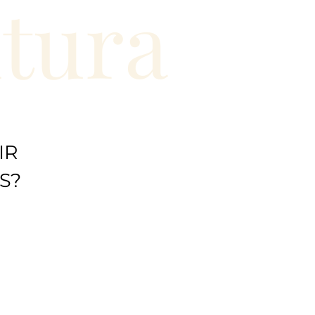
ntura
IR
S?