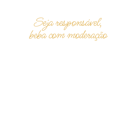
Seja responsável,
beba com moderação