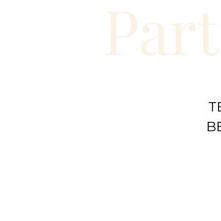
Part
T
B