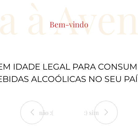
a à Ave
Bem-vindo
EM IDADE LEGAL PARA CONSUM
EBIDAS ALCOÓLICAS NO SEU PAÍ
não :(
:) sim