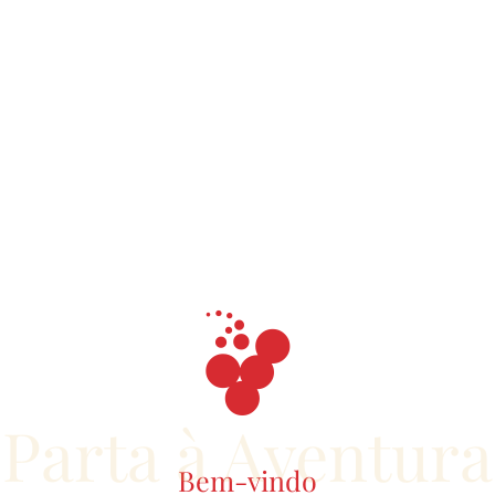
Parta à Aventura
Bem-vindo