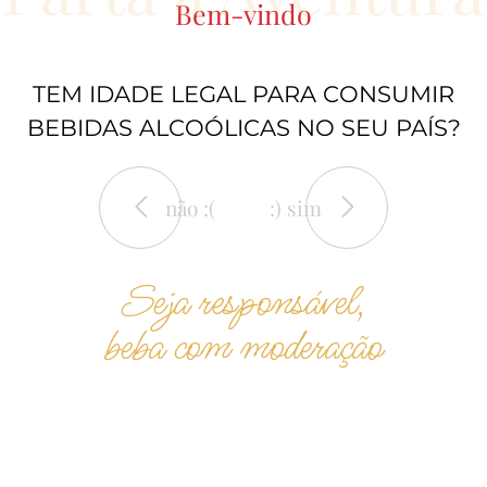
Bem-vindo
TEM IDADE LEGAL PARA CONSUMIR
BEBIDAS ALCOÓLICAS NO SEU PAÍS?
não :(
:) sim
Seja responsável,
beba com moderação