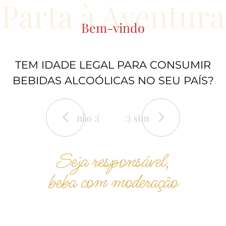
Parta à Aventura
Bem-vindo
TEM IDADE LEGAL PARA CONSUMIR
BEBIDAS ALCOÓLICAS NO SEU PAÍS?
não :(
:) sim
Seja responsável,
beba com moderação