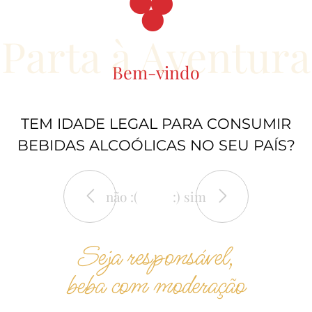
Parta à Aventura
Bem-vindo
14.90€
TEM IDADE LEGAL PARA CONSUMIR
Encosta do
BEBIDAS ALCOÓLICAS NO SEU PAÍS?
Sobral Reserva
Branco
não :(
:) sim
vinhos
Seja responsável,
beba com moderação