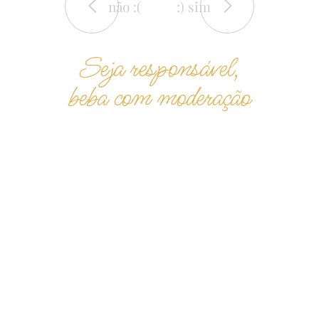
não :(
:) sim
Seja responsável,
beba com moderação