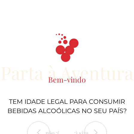
19.90€
3.35€
Caixa Rolhas
Saca-rolhas
Vinhos do Tejo
merchandising
merchandising
Parta à Aventura
Bem-vindo
TEM IDADE LEGAL PARA CONSUMIR
BEBIDAS ALCOÓLICAS NO SEU PAÍS?
não :(
:) sim