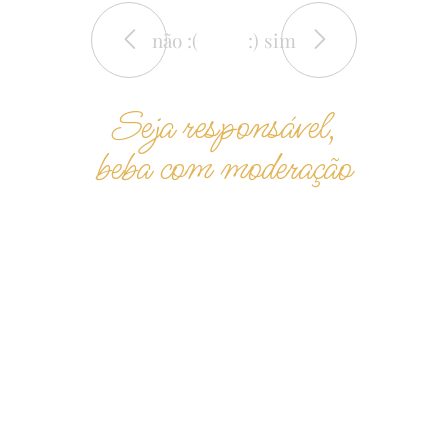
não :(
:) sim
Seja responsável,
beba com moderação