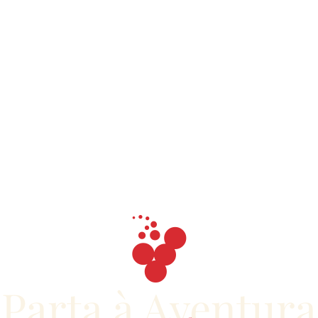
Prova de Vinhos no
Campo
Visita guiada pela Adega e antigo Lagar de
Azeite, passeio pelo campo. À sombra de uma
Pinheira serão apresentados os vinhos
acompanhados de produtos regionais.
Duração aproximadamente: 2h30
50€
/ pessoa (mín. 2 pessoas)
Parta à Aventura