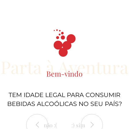
Parta à Aventura
Bem-vindo
TEM IDADE LEGAL PARA CONSUMIR
BEBIDAS ALCOÓLICAS NO SEU PAÍS?
não :(
:) sim