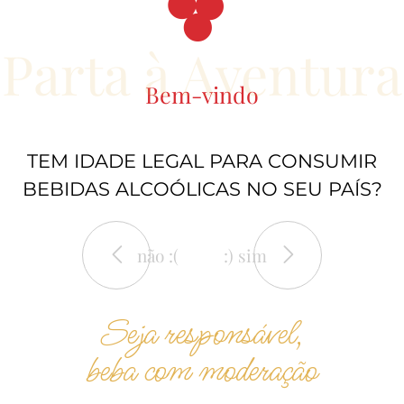
Parta à Aventura
Bem-vindo
TEM IDADE LEGAL PARA CONSUMIR
BEBIDAS ALCOÓLICAS NO SEU PAÍS?
não :(
:) sim
Seja responsável,
beba com moderação