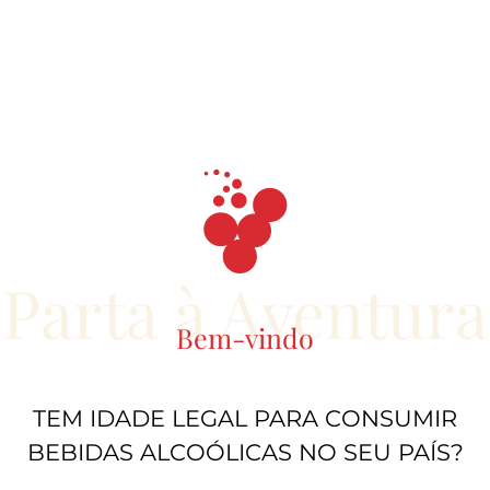
8.20€
5.40€
O Mordomo
Solar dos
Vinhas Velhas
Loendros
Touriga Nacional
Cabernet
Rosé 2023
Sauvignon 2019
vinhos
vinhos
Parta à Aventura
Bem-vindo
TEM IDADE LEGAL PARA CONSUMIR
BEBIDAS ALCOÓLICAS NO SEU PAÍS?