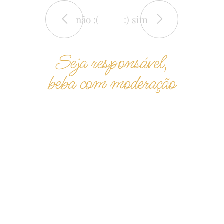
não :(
:) sim
CONDIÇÕES DE VENDA
Seja responsável,
LIVRO DE RECLAMAÇÕES
PRIVACIDADE
beba com moderação
COOKIES
RESOLUÇÃO ALTERNATIVA DE LITÍGIOS
Fique a par das nossas novidades
subscrever
Seja responsável,