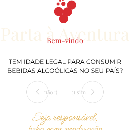
Parta à Aventura
Bem-vindo
TEM IDADE LEGAL PARA CONSUMIR
BEBIDAS ALCOÓLICAS NO SEU PAÍS?
não :(
:) sim
Seja responsável,
beba com moderação