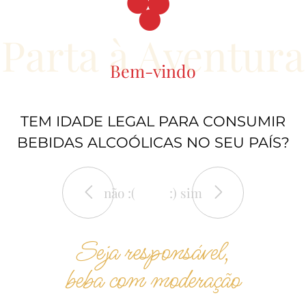
Parta à Aventura
Bem-vindo
14.90€
TEM IDADE LEGAL PARA CONSUMIR
Encosta do
BEBIDAS ALCOÓLICAS NO SEU PAÍS?
Sobral Reserva
Branco
não :(
:) sim
vinhos
Seja responsável,
beba com moderação