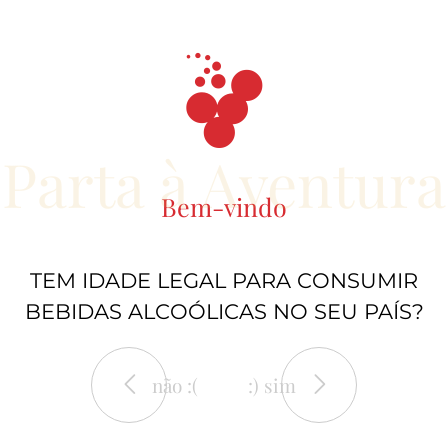
Parta à Aventura
Bem-vindo
TEM IDADE LEGAL PARA CONSUMIR
BEBIDAS ALCOÓLICAS NO SEU PAÍS?
não :(
:) sim