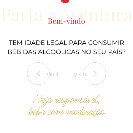
Parta à Aventura
Bem-vindo
10.99€
Quinta do Casal
TEM IDADE LEGAL PARA CONSUMIR
Branco Reserva
BEBIDAS ALCOÓLICAS NO SEU PAÍS?
Branco 2020
vinhos
não :(
:) sim
Seja responsável,
beba com moderação