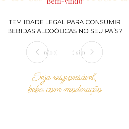
Bem-vindo
TEM IDADE LEGAL PARA CONSUMIR
BEBIDAS ALCOÓLICAS NO SEU PAÍS?
não :(
:) sim
Seja responsável,
beba com moderação