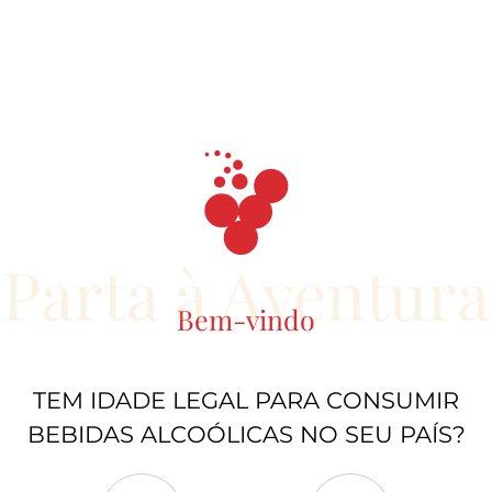
3.31€
2.50€
Loja do Sal - Flor
Loja do Sal -
de Sal Fonte
Frasco de Sal
Salina 250gr
Fonte Salina
temperos
temperos
Parta à Aventura
Bem-vindo
TEM IDADE LEGAL PARA CONSUMIR
BEBIDAS ALCOÓLICAS NO SEU PAÍS?