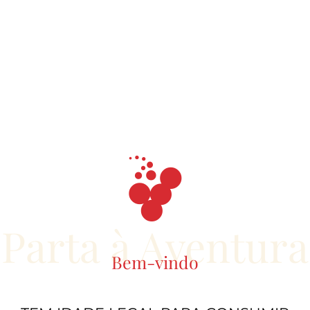
Parta à Aventura
Bem-vindo