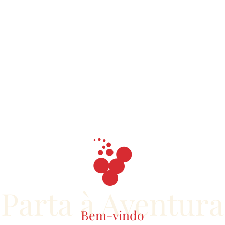
Parta à Aventura
Bem-vindo