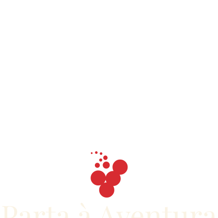
Fundada como uma empresa
familiar, a nossa história começa
graças ao conhecimento de várias
gerações em que a produção de
vinho foi durante muito tempo o
único meio de subsistência. O atual
projeto nasceu no ano 2000, para
dar continuidade à tradição a que
se acrescenta uma enorme vontade
de homenagear os antepassados e
a região do Tejo produzindo e
comercializando vinhos de
qualidade, aliando os velhos
saberes às novas tecnologias.
Parta à Aventura