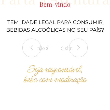
Bem-vindo
TEM IDADE LEGAL PARA CONSUMIR
BEBIDAS ALCOÓLICAS NO SEU PAÍS?
não :(
:) sim
degustar
Produtos do
Seja responsável,
Produtor
beba com moderação
sabores da rota n118 disponíveis na nossa loja
online
sem stock