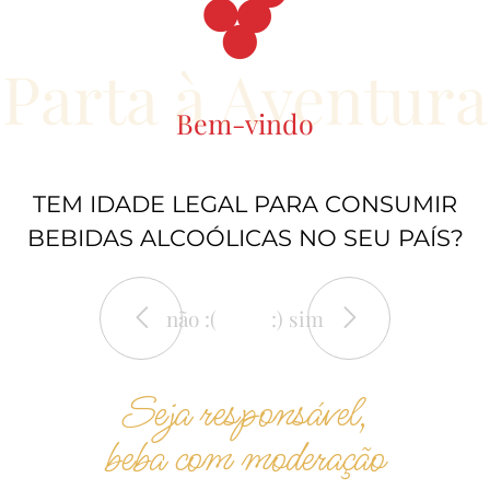
Parta à Aventura
Bem-vindo
TEM IDADE LEGAL PARA CONSUMIR
BEBIDAS ALCOÓLICAS NO SEU PAÍS?
não :(
:) sim
Seja responsável,
beba com moderação