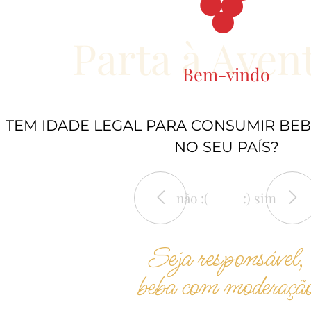
online
sem stock
Parta à Aven
Bem-vindo
TEM IDADE LEGAL PARA CONSUMIR BEB
NO SEU PAÍS?
não :(
:) sim
11.50€
15.00€
ela"
Casa da Atela
"Casa da Atela"
Seja responsável,
021
Fernão Pires 2021
Syrah 2020
beba com moderaçã
vinhos
vinhos