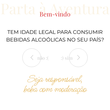
Parta à Aventura
Bem-vindo
TEM IDADE LEGAL PARA CONSUMIR
BEBIDAS ALCOÓLICAS NO SEU PAÍS?
não :(
:) sim
Seja responsável,
beba com moderação