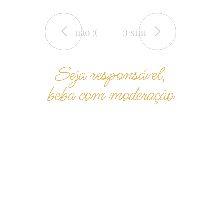
não :(
:) sim
Seja responsável,
beba com moderação