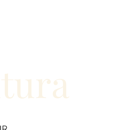
ntura
IR