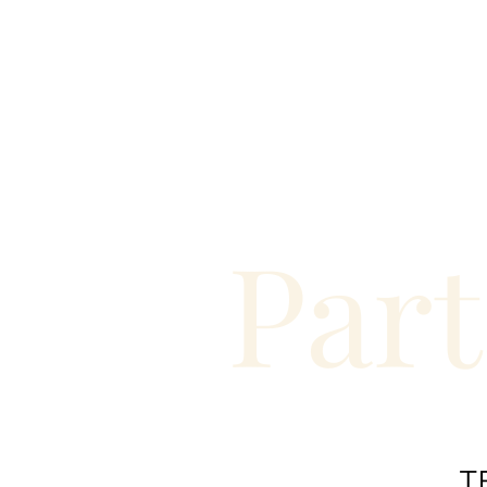
vinhos
45.00€
Preço com IVA incluído. Produto sujeito à rutura de 
-
+
ADICIONAR
Part
T