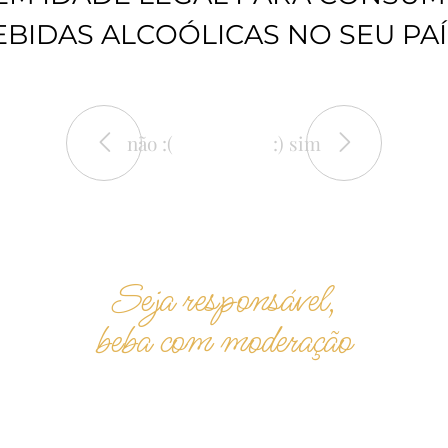
EBIDAS ALCOÓLICAS NO SEU PAÍ
não :(
:) sim
Seja responsável,
beba com moderação