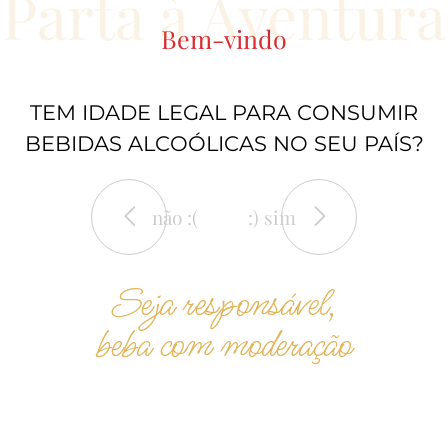
Parta à Aventura
80.00€
Bem-vindo
Preço com IVA incluído. Produto sujeito à rutura de stock.
TEM IDADE LEGAL PARA CONSUMIR
-
+
BEBIDAS ALCOÓLICAS NO SEU PAÍS?
ADICIONAR
não :(
:) sim
ANTERIOR
PRÓXIMO
Seja responsável,
beba com moderação