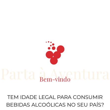
Preço com IVA incluído. Produto sujeito à rutura de stock.
-
+
ADICIONAR
ANTERIOR
PRÓXIMO
Parta à Aventura
Bem-vindo
TEM IDADE LEGAL PARA CONSUMIR
BEBIDAS ALCOÓLICAS NO SEU PAÍS?