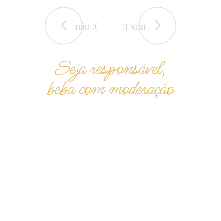
não :(
:) sim
Seja responsável,
beba com moderação