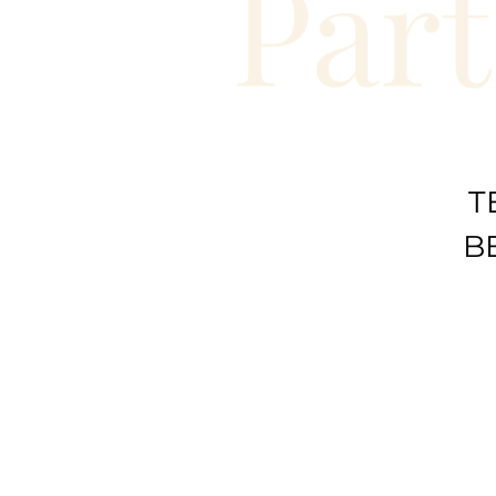
Part
T
B