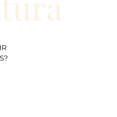
ntura
IR
S?