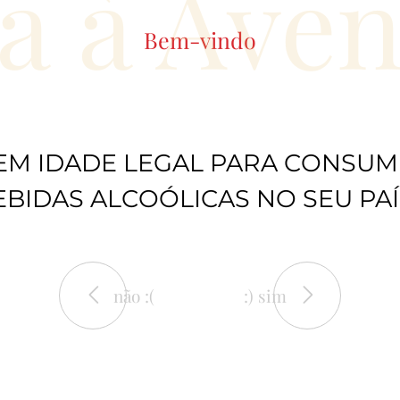
a à Ave
Bem-vindo
EM IDADE LEGAL PARA CONSUM
EBIDAS ALCOÓLICAS NO SEU PAÍ
não :(
:) sim