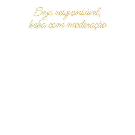
Seja responsável,
beba com moderação