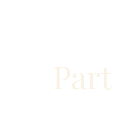
Part
9.80€
MINOC TINTO 2022