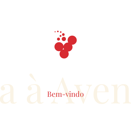
a à Ave
Bem-vindo
6.20€
6.46
MINOC BRANCO
MA-PE by 