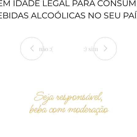
2024
Grande Es
EM IDADE LEGAL PARA CONSUM
Branco 2
vinhos
EBIDAS ALCOÓLICAS NO SEU PAÍ
vinho
não :(
:) sim
Seja responsável,
beba com moderação
DA
LIVRO DE RECLAMAÇÕES
PRIVACIDADE
COOKIES
RESO