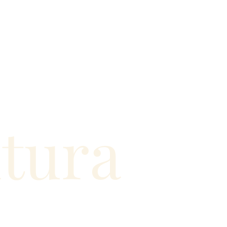
ntura
€
7.46€
MINOC
MA-PE by MINOC