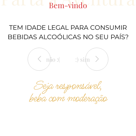
Bem-vindo
TEM IDADE LEGAL PARA CONSUMIR
BEBIDAS ALCOÓLICAS NO SEU PAÍS?
não :(
:) sim
Seja responsável,
beba com moderação