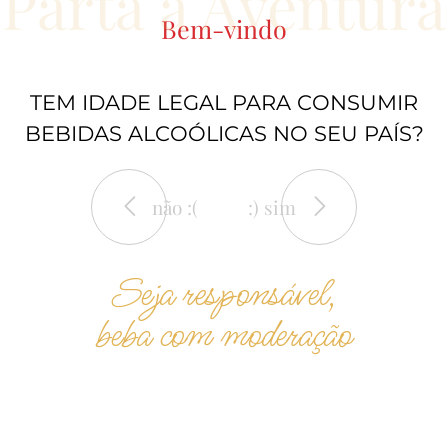
Parta à Aventura
Bem-vindo
TEM IDADE LEGAL PARA CONSUMIR
BEBIDAS ALCOÓLICAS NO SEU PAÍS?
não :(
:) sim
Seja responsável,
beba com moderação