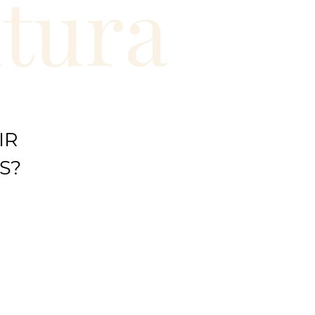
ntura
IR
S?