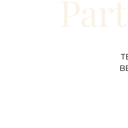
Part
T
B