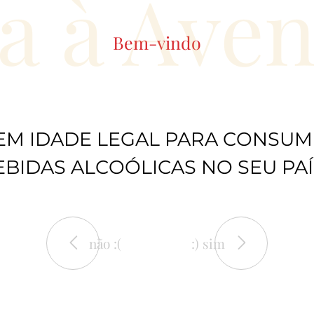
a à Ave
Bem-vindo
EM IDADE LEGAL PARA CONSUM
EBIDAS ALCOÓLICAS NO SEU PAÍ
não :(
:) sim