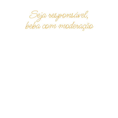
Seja responsável,
beba com moderação