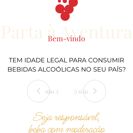
Parta à Aventura
Bem-vindo
TEM IDADE LEGAL PARA CONSUMIR
BEBIDAS ALCOÓLICAS NO SEU PAÍS?
não :(
:) sim
Seja responsável,
beba com moderação