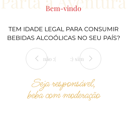
Parta à Aventura
Bem-vindo
TEM IDADE LEGAL PARA CONSUMIR
BEBIDAS ALCOÓLICAS NO SEU PAÍS?
não :(
:) sim
Seja responsável,
beba com moderação