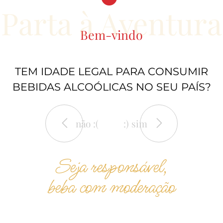
Parta à Aventura
Bem-vindo
6.95€
Castelo
TEM IDADE LEGAL PARA CONSUMIR
Templário
BEBIDAS ALCOÓLICAS NO SEU PAÍS?
Branco 2020
vinhos
não :(
:) sim
Seja responsável,
beba com moderação