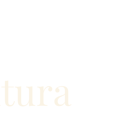
ntura
€
15.50€
Cana
Joana da Cana