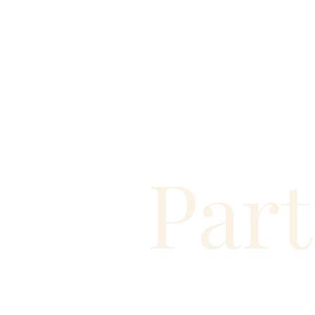
Part
9.50€
Joana da Cana