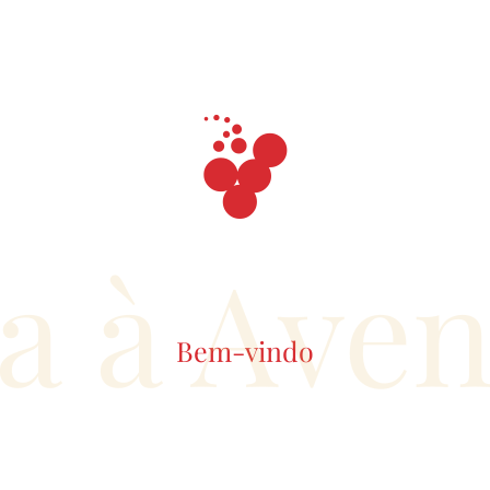
sem stock
a à Ave
Bem-vindo
15.50€
13.50
Joana da Cana
Joana da 