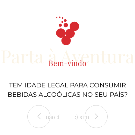
Parta à Aventura
Bem-vindo
TEM IDADE LEGAL PARA CONSUMIR
BEBIDAS ALCOÓLICAS NO SEU PAÍS?
não :(
:) sim