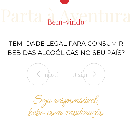
Parta à Aventura
Bem-vindo
TEM IDADE LEGAL PARA CONSUMIR
Casa Agrícola
Casa Cadaval
BEBIDAS ALCOÓLICAS NO SEU PAÍS?
Paciência
MUGE
provar, visitar
ALPIARÇA
não :(
:) sim
provar, visitar
Seja responsável,
beba com moderação